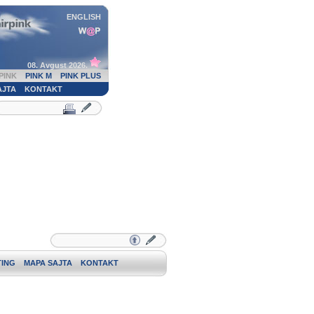
ENGLISH
08. Avgust 2026.
PINK
PINK M
PINK PLUS
AJTA
KONTAKT
ING
MAPA SAJTA
KONTAKT