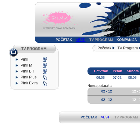
POČETAK
VESTI
TV PROGRAM
KOMPANIJA
Početak
TV Program
TV PROGRAM
Pink
Pink M
Pink BH
Četvrtak
Petak
Subota
Pink Plus
06.08.
07.08.
08.08.
Pink Extra
Nema podataka
02 - 12
12 - 
02 - 12
12 - 
POČETAK
VESTI
TV PROGRAM