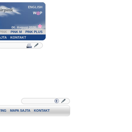
ENGLISH
06. Avgust 2026.
PINK
PINK M
PINK PLUS
AJTA
KONTAKT
ING
MAPA SAJTA
KONTAKT