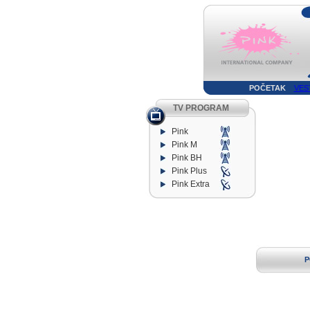
POČETAK
VES
TV PROGRAM
Pink
Pink M
Pink BH
Pink Plus
Pink Extra
P