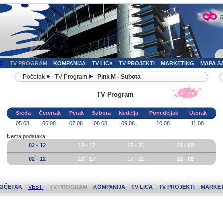
TI
TV PROGRAM
KOMPANIJA
TV LICA
TV PROJEKTI
MARKETING
MAPA S
Početak
TV Program
Pink M - Subota
TV Program
Sreda
Četvrtak
Petak
Subota
Nedelja
Ponedeljak
Utorak
05.08.
06.08.
07.08.
08.08.
09.08.
10.08.
11.08.
Nema podataka
02 - 12
12 - 17
17 - 21
21 - 02
02 - 12
12 - 17
17 - 21
21 - 02
OČETAK
VESTI
TV PROGRAM
KOMPANIJA
TV LICA
TV PROJEKTI
MARKET