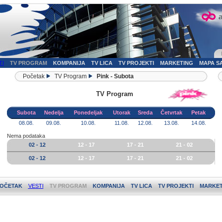
TI
TV PROGRAM
KOMPANIJA
TV LICA
TV PROJEKTI
MARKETING
MAPA S
Početak
TV Program
Pink - Subota
TV Program
Subota
Nedelja
Ponedeljak
Utorak
Sreda
Četvrtak
Petak
08.08.
09.08.
10.08.
11.08.
12.08.
13.08.
14.08.
Nema podataka
02 - 12
12 - 17
17 - 21
21 - 02
02 - 12
12 - 17
17 - 21
21 - 02
OČETAK
VESTI
TV PROGRAM
KOMPANIJA
TV LICA
TV PROJEKTI
MARKET