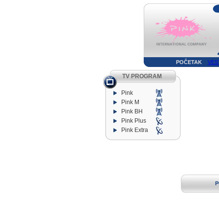
POČETAK
VES
TV PROGRAM
Pink
Pink M
Pink BH
Pink Plus
Pink Extra
P