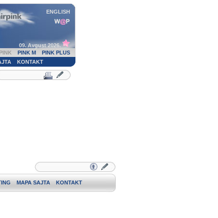
ENGLISH
09. Avgust 2026.
PINK
PINK M
PINK PLUS
AJTA
KONTAKT
ING
MAPA SAJTA
KONTAKT