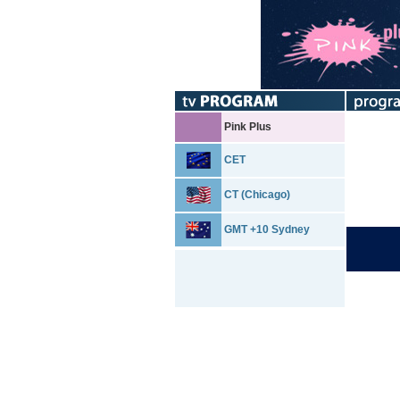
Pink Plus
CET
CT (Chicago)
GMT +10 Sydney