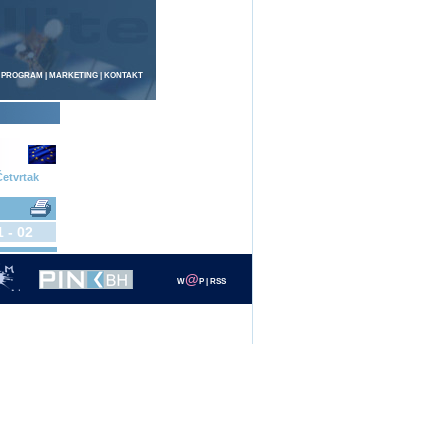
 PROGRAM
|
MARKETING
|
KONTAKT
etvrtak
1 - 02
@
W
P
|
RSS