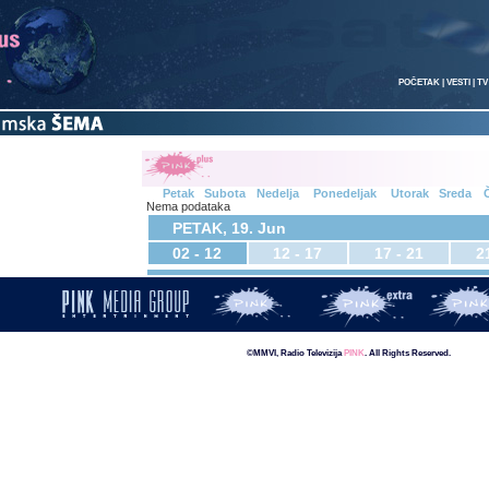
POČETAK
|
VESTI
|
TV
Petak
Subota
Nedelja
Ponedeljak
Utorak
Sreda
Č
Nema podataka
PETAK, 19. Jun
02 - 12
12 - 17
17 - 21
2
©MMVI, Radio Televizija
PINK
. All Rights Reserved.