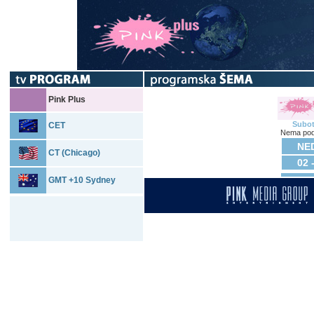
Pink Plus
Subo
CET
Nema pod
NED
CT (Chicago)
02 
GMT +10 Sydney