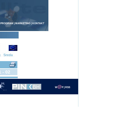
 PROGRAM
|
MARKETING
|
KONTAKT
k
Sreda
1 - 02
@
W
P
|
RSS