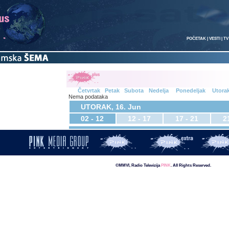
POČETAK
|
VESTI
|
TV
Četvrtak
Petak
Subota
Nedelja
Ponedeljak
Utora
Nema podataka
UTORAK, 16. Jun
02 - 12
12 - 17
17 - 21
2
©MMVI, Radio Televizija
PINK
. All Rights Reserved.