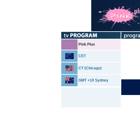
Pink Plus
CET
CT (Chicago)
GMT +10 Sydney