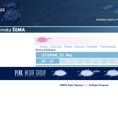
POČETAK
|
VESTI
|
TV
Sreda
Četvrtak
Petak
Subota
Nedelja
Ponedeljak
Nema podataka
UTORAK, 12. Maj
02 - 12
12 - 17
17 - 21
2
©MMVI, Radio Televizija
PINK
. All Rights Reserved.