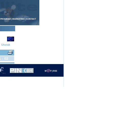
 PROGRAM
|
MARKETING
|
KONTAKT
Utorak
1 - 02
@
W
P
|
RSS