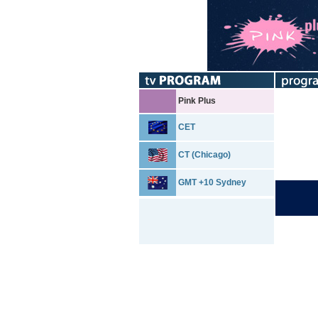
Pink Plus
CET
CT (Chicago)
GMT +10 Sydney