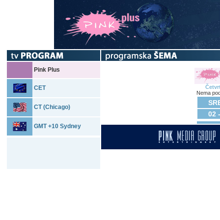
Pink Plus
Četvr
CET
Nema pod
SRE
CT (Chicago)
02 
GMT +10 Sydney