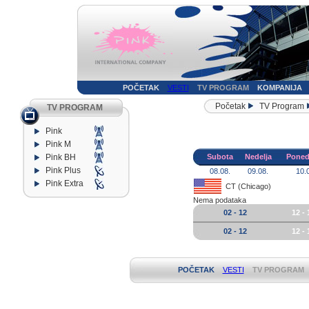
POČETAK
VESTI
TV PROGRAM
KOMPANIJA
Početak
TV Program
TV PROGRAM
Pink
Pink M
Pink BH
Subota
Nedelja
Poned
Pink Plus
08.08.
09.08.
10.
Pink Extra
CT (Chicago)
Nema podataka
02 - 12
12 - 
02 - 12
12 - 
POČETAK
VESTI
TV PROGRAM