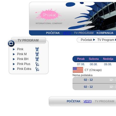
POČETAK
VESTI
TV PROGRAM
KOMPANIJA
Početak
TV Program
TV PROGRAM
Pink
Pink M
Pink BH
Petak
Subota
Nedelja
Pink Plus
07.08.
08.08.
09.08.
Pink Extra
CT (Chicago)
Nema podataka
02 - 12
12 - 
02 - 12
12 - 
POČETAK
VESTI
TV PROGRAM