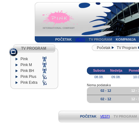
POČETAK
VESTI
TV PROGRAM
KOMPANIJA
Početak
TV Program
TV PROGRAM
Pink
Pink M
Pink BH
Subota
Nedelja
Poned
Pink Plus
08.08.
09.08.
10.
Pink Extra
Nema podataka
02 - 12
12 - 
02 - 12
12 - 
POČETAK
VESTI
TV PROGRAM