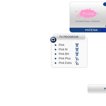
POČETAK
VES
TV PROGRAM
Pink
Pink M
Pink BH
Pink Plus
Pink Extra
P