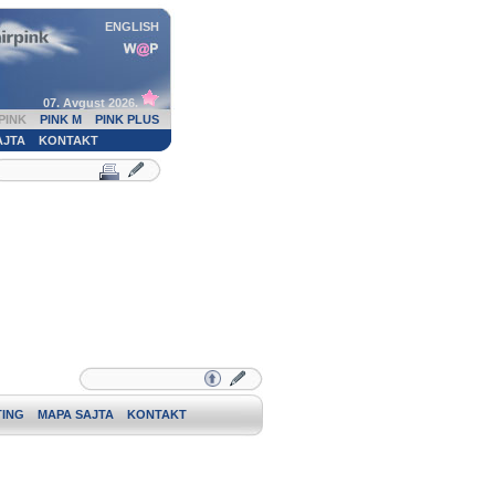
ENGLISH
07. Avgust 2026.
PINK
PINK M
PINK PLUS
AJTA
KONTAKT
ING
MAPA SAJTA
KONTAKT