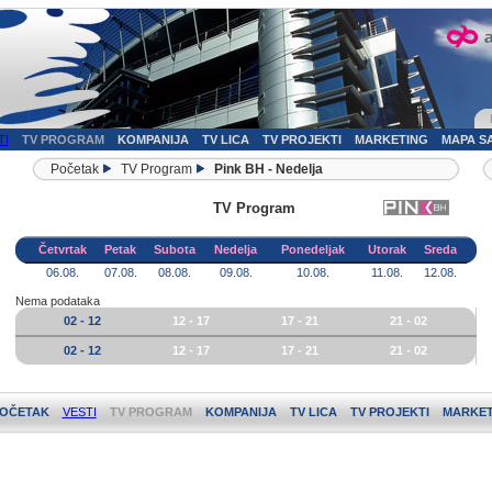
TI
TV PROGRAM
KOMPANIJA
TV LICA
TV PROJEKTI
MARKETING
MAPA S
Početak
TV Program
Pink BH - Nedelja
TV Program
Četvrtak
Petak
Subota
Nedelja
Ponedeljak
Utorak
Sreda
06.08.
07.08.
08.08.
09.08.
10.08.
11.08.
12.08.
Nema podataka
02 - 12
12 - 17
17 - 21
21 - 02
02 - 12
12 - 17
17 - 21
21 - 02
OČETAK
VESTI
TV PROGRAM
KOMPANIJA
TV LICA
TV PROJEKTI
MARKET