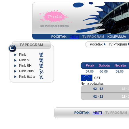
POČETAK
VESTI
TV PROGRAM
KOMPANIJA
Početak
TV Program
TV PROGRAM
Pink
Pink M
Pink BH
Petak
Subota
Nedelja
Pink Plus
07.08.
08.08.
09.08.
Pink Extra
CET
Nema podataka
02 - 12
12 - 
02 - 12
12 - 
POČETAK
VESTI
TV PROGRAM