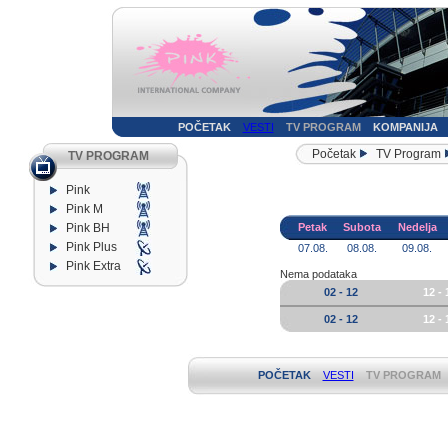
POČETAK
VESTI
TV PROGRAM
KOMPANIJA
Početak
TV Program
TV PROGRAM
Pink
Pink M
Pink BH
Petak
Subota
Nedelja
Pink Plus
07.08.
08.08.
09.08.
Pink Extra
Nema podataka
02 - 12
12 - 
02 - 12
12 - 
POČETAK
VESTI
TV PROGRAM