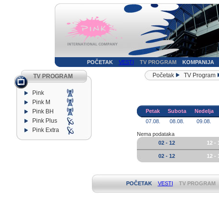
POČETAK
VESTI
TV PROGRAM
KOMPANIJA
Početak
TV Program
TV PROGRAM
Pink
Pink M
Pink BH
Petak
Subota
Nedelja
Pink Plus
07.08.
08.08.
09.08.
Pink Extra
Nema podataka
02 - 12
12 - 
02 - 12
12 - 
POČETAK
VESTI
TV PROGRAM