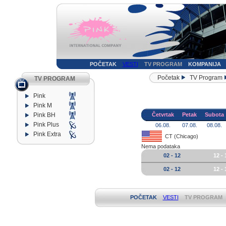
POČETAK
VESTI
TV PROGRAM
KOMPANIJA
Početak
TV Program
TV PROGRAM
Pink
Pink M
Pink BH
Četvrtak
Petak
Subota
Pink Plus
06.08.
07.08.
08.08.
Pink Extra
CT (Chicago)
Nema podataka
02 - 12
12 - 
02 - 12
12 - 
POČETAK
VESTI
TV PROGRAM