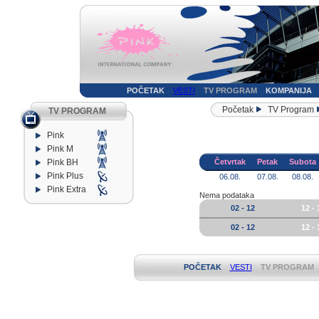
POČETAK
VESTI
TV PROGRAM
KOMPANIJA
Početak
TV Program
TV PROGRAM
Pink
Pink M
Pink BH
Četvrtak
Petak
Subota
Pink Plus
06.08.
07.08.
08.08.
Pink Extra
Nema podataka
02 - 12
12 - 
02 - 12
12 - 
POČETAK
VESTI
TV PROGRAM