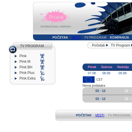
POČETAK
VESTI
TV PROGRAM
KOMPANIJA
Početak
TV Program
TV PROGRAM
Pink
Pink M
Pink BH
Petak
Subota
Nedelja
Pink Plus
07.08.
08.08.
09.08.
Pink Extra
CET
Nema podataka
02 - 12
12 - 
02 - 12
12 - 
POČETAK
VESTI
TV PROGRAM