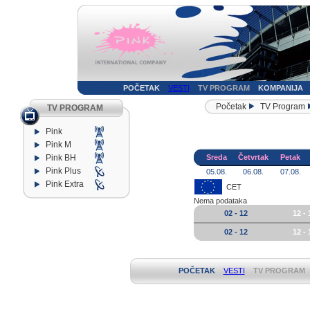
POČETAK
VESTI
TV PROGRAM
KOMPANIJA
Početak
TV Program
TV PROGRAM
Pink
Pink M
Pink BH
Sreda
Četvrtak
Petak
Pink Plus
05.08.
06.08.
07.08.
Pink Extra
CET
Nema podataka
02 - 12
12 - 
02 - 12
12 - 
POČETAK
VESTI
TV PROGRAM