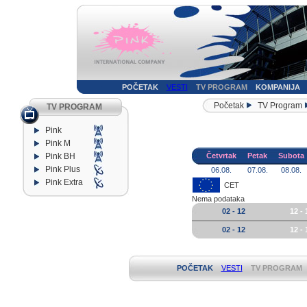
POČETAK
VESTI
TV PROGRAM
KOMPANIJA
Početak
TV Program
TV PROGRAM
Pink
Pink M
Pink BH
Četvrtak
Petak
Subota
Pink Plus
06.08.
07.08.
08.08.
Pink Extra
CET
Nema podataka
02 - 12
12 - 
02 - 12
12 - 
POČETAK
VESTI
TV PROGRAM