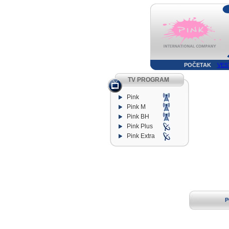
POČETAK
VES
TV PROGRAM
Pink
Pink M
Pink BH
Pink Plus
Pink Extra
P