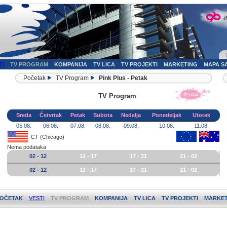
TI
TV PROGRAM
KOMPANIJA
TV LICA
TV PROJEKTI
MARKETING
MAPA S
Početak
TV Program
Pink Plus - Petak
TV Program
Sreda
Četvrtak
Petak
Subota
Nedelja
Ponedeljak
Utorak
05.08.
06.08.
07.08.
08.08.
09.08.
10.08.
11.08.
CT (Chicago)
Nema podataka
02 - 12
12 - 17
17 - 21
21 - 02
02 - 12
12 - 17
17 - 21
21 - 02
OČETAK
VESTI
TV PROGRAM
KOMPANIJA
TV LICA
TV PROJEKTI
MARKET