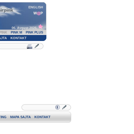
ENGLISH
06. Avgust 2026.
PINK
PINK M
PINK PLUS
AJTA
KONTAKT
ING
MAPA SAJTA
KONTAKT