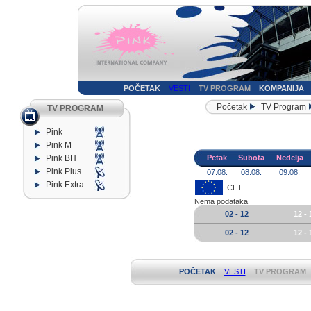
POČETAK
VESTI
TV PROGRAM
KOMPANIJA
Početak
TV Program
TV PROGRAM
Pink
Pink M
Pink BH
Petak
Subota
Nedelja
Pink Plus
07.08.
08.08.
09.08.
Pink Extra
CET
Nema podataka
02 - 12
12 - 
02 - 12
12 - 
POČETAK
VESTI
TV PROGRAM