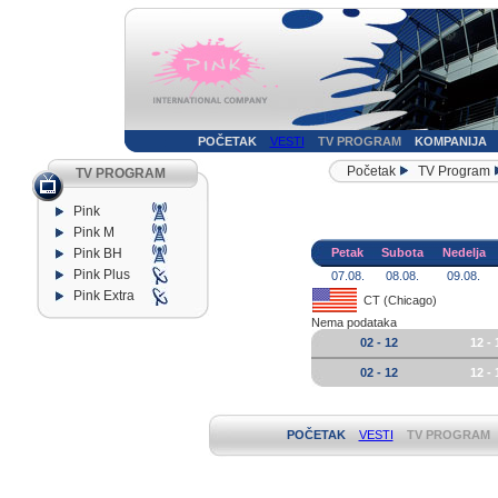
POČETAK
VESTI
TV PROGRAM
KOMPANIJA
Početak
TV Program
TV PROGRAM
Pink
Pink M
Pink BH
Petak
Subota
Nedelja
Pink Plus
07.08.
08.08.
09.08.
Pink Extra
CT (Chicago)
Nema podataka
02 - 12
12 - 
02 - 12
12 - 
POČETAK
VESTI
TV PROGRAM