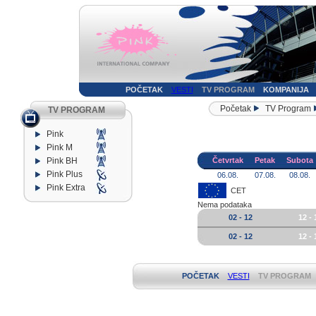
POČETAK
VESTI
TV PROGRAM
KOMPANIJA
Početak
TV Program
TV PROGRAM
Pink
Pink M
Pink BH
Četvrtak
Petak
Subota
Pink Plus
06.08.
07.08.
08.08.
Pink Extra
CET
Nema podataka
02 - 12
12 - 
02 - 12
12 - 
POČETAK
VESTI
TV PROGRAM