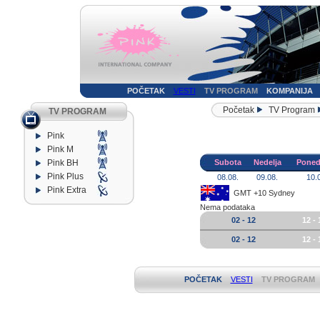
POČETAK
VESTI
TV PROGRAM
KOMPANIJA
Početak
TV Program
TV PROGRAM
Pink
Pink M
Pink BH
Subota
Nedelja
Poned
Pink Plus
08.08.
09.08.
10.
Pink Extra
GMT +10 Sydney
Nema podataka
02 - 12
12 - 
02 - 12
12 - 
POČETAK
VESTI
TV PROGRAM