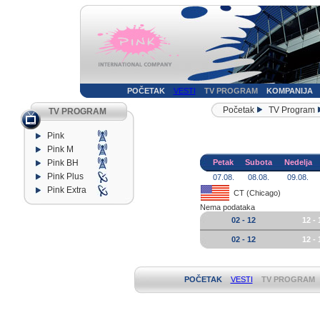
POČETAK
VESTI
TV PROGRAM
KOMPANIJA
Početak
TV Program
TV PROGRAM
Pink
Pink M
Pink BH
Petak
Subota
Nedelja
Pink Plus
07.08.
08.08.
09.08.
Pink Extra
CT (Chicago)
Nema podataka
02 - 12
12 - 
02 - 12
12 - 
POČETAK
VESTI
TV PROGRAM