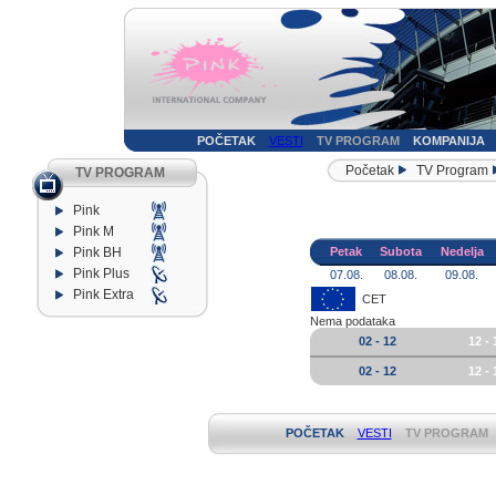
POČETAK
VESTI
TV PROGRAM
KOMPANIJA
Početak
TV Program
TV PROGRAM
Pink
Pink M
Pink BH
Petak
Subota
Nedelja
Pink Plus
07.08.
08.08.
09.08.
Pink Extra
CET
Nema podataka
02 - 12
12 - 
02 - 12
12 - 
POČETAK
VESTI
TV PROGRAM