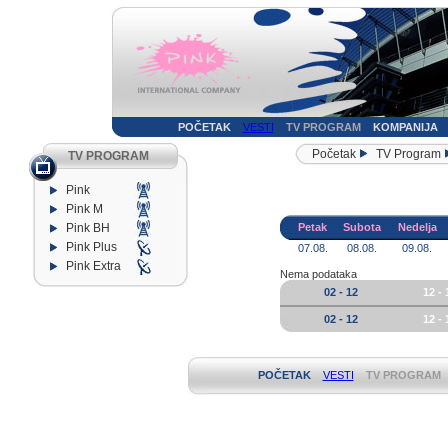
POČETAK
VESTI
TV PROGRAM
KOMPANIJA
Početak
TV Program
TV PROGRAM
Pink
Pink M
Pink BH
Petak
Subota
Nedelja
Pink Plus
07.08.
08.08.
09.08.
Pink Extra
Nema podataka
02 - 12
12 - 
02 - 12
12 - 
POČETAK
VESTI
TV PROGRAM