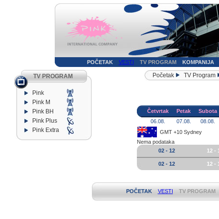
POČETAK
VESTI
TV PROGRAM
KOMPANIJA
Početak
TV Program
TV PROGRAM
Pink
Pink M
Pink BH
Četvrtak
Petak
Subota
Pink Plus
06.08.
07.08.
08.08.
Pink Extra
GMT +10 Sydney
Nema podataka
02 - 12
12 - 
02 - 12
12 - 
POČETAK
VESTI
TV PROGRAM