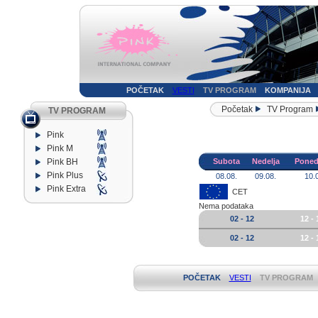
POČETAK
VESTI
TV PROGRAM
KOMPANIJA
Početak
TV Program
TV PROGRAM
Pink
Pink M
Pink BH
Subota
Nedelja
Poned
Pink Plus
08.08.
09.08.
10.
Pink Extra
CET
Nema podataka
02 - 12
12 - 
02 - 12
12 - 
POČETAK
VESTI
TV PROGRAM