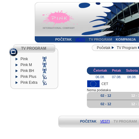
POČETAK
VESTI
TV PROGRAM
KOMPANIJA
Početak
TV Program
TV PROGRAM
Pink
Pink M
Pink BH
Četvrtak
Petak
Subota
Pink Plus
06.08.
07.08.
08.08.
Pink Extra
CET
Nema podataka
02 - 12
12 - 
02 - 12
12 - 
POČETAK
VESTI
TV PROGRAM