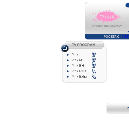
POČETAK
VES
TV PROGRAM
Pink
Pink M
Pink BH
Pink Plus
Pink Extra
P