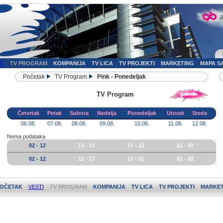
TI
TV PROGRAM
KOMPANIJA
TV LICA
TV PROJEKTI
MARKETING
MAPA S
Početak
TV Program
Pink - Ponedeljak
TV Program
Četvrtak
Petak
Subota
Nedelja
Ponedeljak
Utorak
Sreda
06.08.
07.08.
08.08.
09.08.
10.08.
11.08.
12.08.
Nema podataka
02 - 12
12 - 17
17 - 21
21 - 02
02 - 12
12 - 17
17 - 21
21 - 02
OČETAK
VESTI
TV PROGRAM
KOMPANIJA
TV LICA
TV PROJEKTI
MARKET