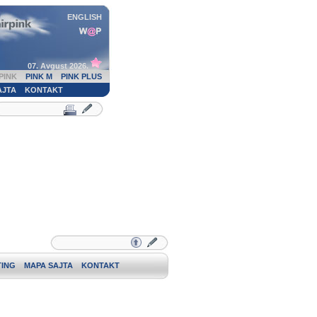
ENGLISH
07. Avgust 2026.
PINK
PINK M
PINK PLUS
AJTA
KONTAKT
ING
MAPA SAJTA
KONTAKT