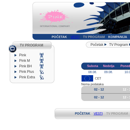
POČETAK
VESTI
TV PROGRAM
KOMPANIJA
Početak
TV Program
TV PROGRAM
Pink
Pink M
Pink BH
Subota
Nedelja
Poned
Pink Plus
08.08.
09.08.
10.
Pink Extra
CET
Nema podataka
02 - 12
12 - 
02 - 12
12 - 
POČETAK
VESTI
TV PROGRAM