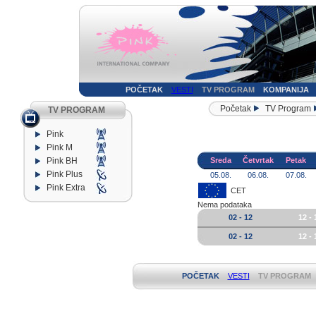
POČETAK
VESTI
TV PROGRAM
KOMPANIJA
Početak
TV Program
TV PROGRAM
Pink
Pink M
Pink BH
Sreda
Četvrtak
Petak
Pink Plus
05.08.
06.08.
07.08.
Pink Extra
CET
Nema podataka
02 - 12
12 - 
02 - 12
12 - 
POČETAK
VESTI
TV PROGRAM