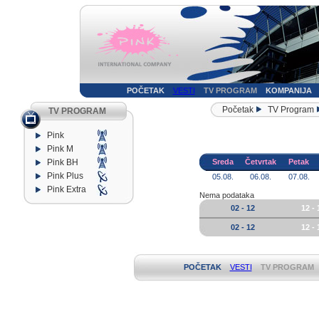
POČETAK
VESTI
TV PROGRAM
KOMPANIJA
Početak
TV Program
TV PROGRAM
Pink
Pink M
Pink BH
Sreda
Četvrtak
Petak
Pink Plus
05.08.
06.08.
07.08.
Pink Extra
Nema podataka
02 - 12
12 - 
02 - 12
12 - 
POČETAK
VESTI
TV PROGRAM