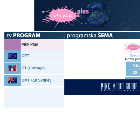
Pink Plus
Sreda
CET
Nema pod
NED
CT (Chicago)
02 
GMT +10 Sydney