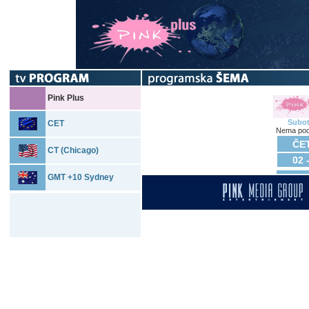
Pink Plus
Subo
CET
Nema pod
ČET
CT (Chicago)
02 
GMT +10 Sydney