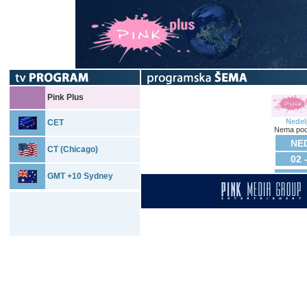
Pink Plus
Nedel
CET
Nema pod
NED
CT (Chicago)
02 
GMT +10 Sydney