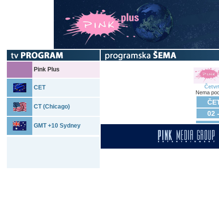
Pink Plus
Četvr
CET
Nema pod
ČET
CT (Chicago)
02 
GMT +10 Sydney