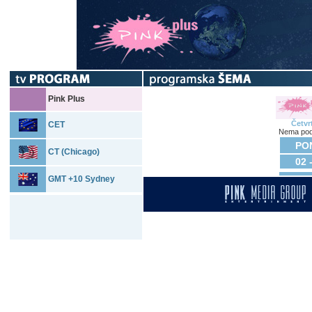
Pink Plus
Četvr
CET
Nema pod
PON
CT (Chicago)
02 
GMT +10 Sydney