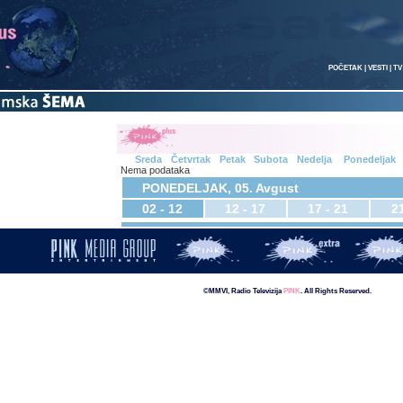
POČETAK
|
VESTI
|
TV
Sreda
Četvrtak
Petak
Subota
Nedelja
Ponedeljak
Nema podataka
PONEDELJAK, 05. Avgust
02 - 12
12 - 17
17 - 21
21
©MMVI, Radio Televizija
PINK
. All Rights Reserved.