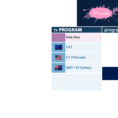
Pink Plus
CET
CT (Chicago)
GMT +10 Sydney