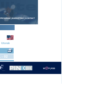
 PROGRAM
|
MARKETING
|
KONTAKT
Utorak
 - 02
@
W
P
|
RSS