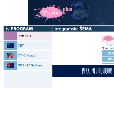
Pink Plus
Četvr
CET
Nema pod
SUB
CT (Chicago)
02 
GMT +10 Sydney