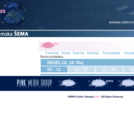
POČETAK
|
VESTI
|
TV
Četvrtak
Petak
Subota
Nedelja
Ponedeljak
Utora
Nema podataka
NEDELJA, 18. Maj
02 - 12
12 - 17
17 - 21
2
©MMVI, Radio Televizija
PINK
. All Rights Reserved.