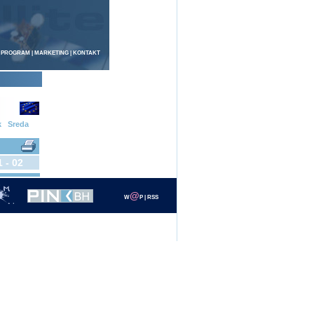
 PROGRAM
|
MARKETING
|
KONTAKT
k
Sreda
1 - 02
@
W
P
|
RSS