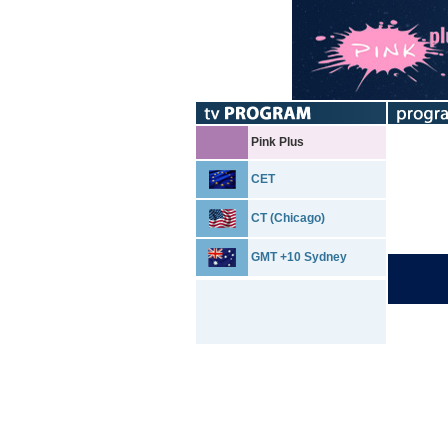
Pink Plus
CET
CT (Chicago)
GMT +10 Sydney