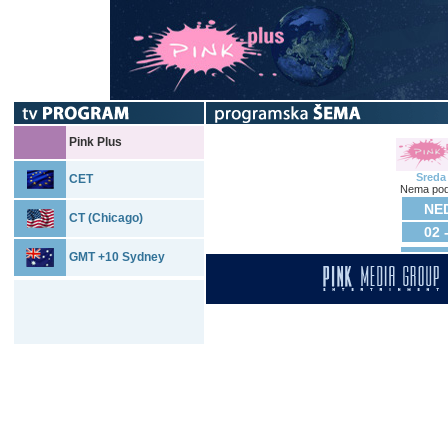
Pink Plus
Sreda
CET
Nema pod
NED
CT (Chicago)
02 
GMT +10 Sydney