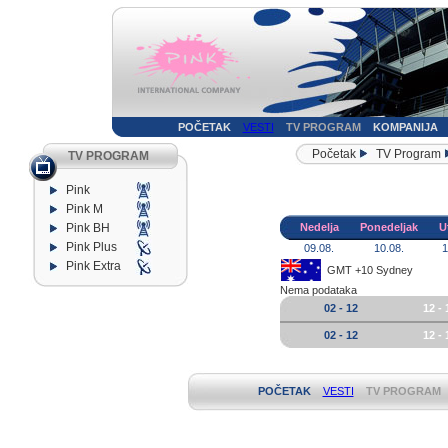
POČETAK
VESTI
TV PROGRAM
KOMPANIJA
Početak
TV Program
TV PROGRAM
Pink
Pink M
Pink BH
Nedelja
Ponedeljak
U
Pink Plus
09.08.
10.08.
1
Pink Extra
GMT +10 Sydney
Nema podataka
02 - 12
12 - 
02 - 12
12 - 
POČETAK
VESTI
TV PROGRAM