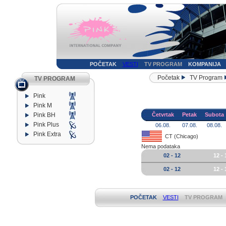
POČETAK
VESTI
TV PROGRAM
KOMPANIJA
Početak
TV Program
TV PROGRAM
Pink
Pink M
Pink BH
Četvrtak
Petak
Subota
Pink Plus
06.08.
07.08.
08.08.
Pink Extra
CT (Chicago)
Nema podataka
02 - 12
12 - 
02 - 12
12 - 
POČETAK
VESTI
TV PROGRAM