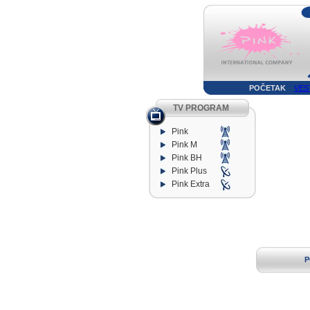
POČETAK
VES
TV PROGRAM
Pink
Pink M
Pink BH
Pink Plus
Pink Extra
P