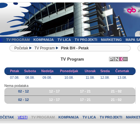
TI
TV PROGRAM
KOMPANIJA
TV LICA
TV PROJEKTI
MARKETING
MAPA S
Početak
TV Program
Pink BH - Petak
TV Program
Petak
Subota
Nedelja
Ponedeljak
Utorak
Sreda
Četvrtak
07.08.
08.08.
09.08.
10.08.
11.08.
12.08.
13.08.
Nema podataka
02 - 12
12 - 17
17 - 21
21 - 02
02 - 12
12 - 17
17 - 21
21 - 02
OČETAK
VESTI
TV PROGRAM
KOMPANIJA
TV LICA
TV PROJEKTI
MARKET