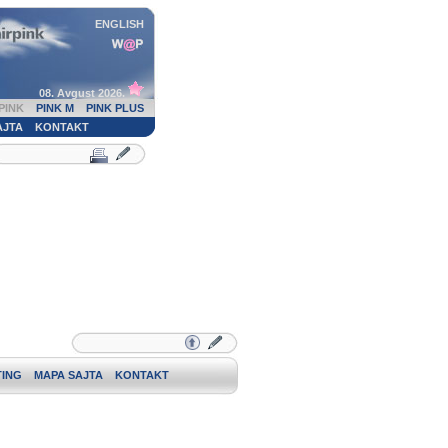
ENGLISH
08. Avgust 2026.
PINK
PINK M
PINK PLUS
AJTA
KONTAKT
ING
MAPA SAJTA
KONTAKT