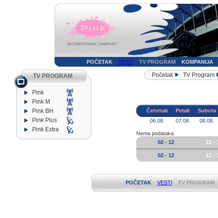
POČETAK
VESTI
TV PROGRAM
KOMPANIJA
Početak
TV Program
TV PROGRAM
Pink
Pink M
Pink BH
Četvrtak
Petak
Subota
Pink Plus
06.08.
07.08.
08.08.
Pink Extra
Nema podataka
02 - 12
12 - 
02 - 12
12 - 
POČETAK
VESTI
TV PROGRAM