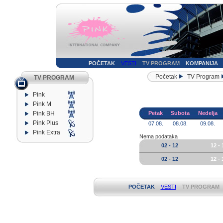
POČETAK
VESTI
TV PROGRAM
KOMPANIJA
Početak
TV Program
TV PROGRAM
Pink
Pink M
Pink BH
Petak
Subota
Nedelja
Pink Plus
07.08.
08.08.
09.08.
Pink Extra
Nema podataka
02 - 12
12 - 
02 - 12
12 - 
POČETAK
VESTI
TV PROGRAM